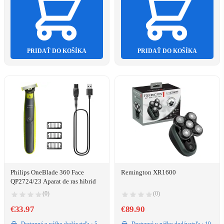
PRIDAŤ DO KOŠÍKA
PRIDAŤ DO KOŠÍKA
Philips OneBlade 360 Face
Remington XR1600
QP2724/23 Aparat de ras hibrid
(0)
(0)
€33.97
€89.90
Dostupné u nášho dodávateľa · 5
Dostupné u nášho dodávateľa · 10