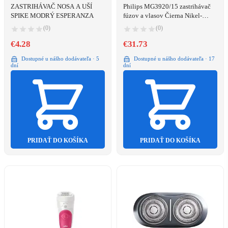
ZASTRIHÁVAČ NOSA A UŠÍ
Philips MG3920/15 zastrihávač
SPIKE MODRÝ ESPERANZA
fúzov a vlasov Čierna Nikel-
Metal Hydrid (nimh)
(0)
(0)
€4.28
€31.73
Dostupné u nášho dodávateľa · 5
Dostupné u nášho dodávateľa · 17
dní
dní
PRIDAŤ DO KOŠÍKA
PRIDAŤ DO KOŠÍKA