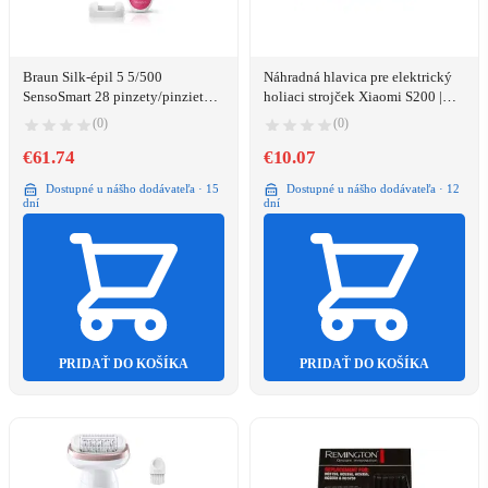
Braun Silk-épil 5 5/500
Náhradná hlavica pre elektrický
SensoSmart 28 pinzety/pinziet
holiaci strojček Xiaomi S200 |
Ružová, Biela
Sivá
(0)
(0)
€61.74
€10.07
Dostupné u nášho dodávateľa · 15
Dostupné u nášho dodávateľa · 12
dní
dní
PRIDAŤ DO KOŠÍKA
PRIDAŤ DO KOŠÍKA