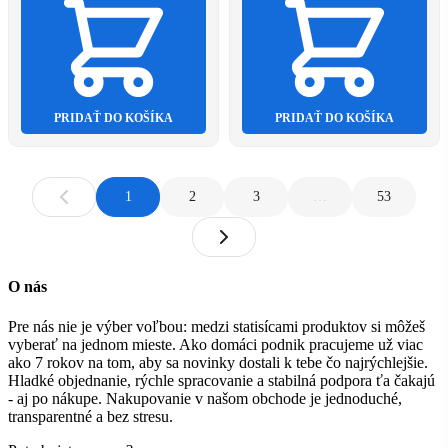
PRIDAŤ DO KOŠÍKA
PRIDAŤ DO KOŠÍKA
1
2
3
…
53
O nás
Pre nás nie je výber voľbou: medzi statisícami produktov si môžeš
vyberať na jednom mieste. Ako domáci podnik pracujeme už viac
ako 7 rokov na tom, aby sa novinky dostali k tebe čo najrýchlejšie.
Hladké objednanie, rýchle spracovanie a stabilná podpora ťa čakajú
- aj po nákupe. Nakupovanie v našom obchode je jednoduché,
transparentné a bez stresu.