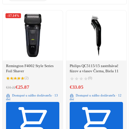
-17.14%
Remington F4002 Style Series
Philips QC5115/15 zastrihávač
Foil Shaver
fúzov a vlasov Čierna, Biela 11
(2)
(0)
€25.87
€33.05
€31.22
Dostupné u nášho dodávateľa · 13
Dostupné u nášho dodávateľa · 12
dní
dní