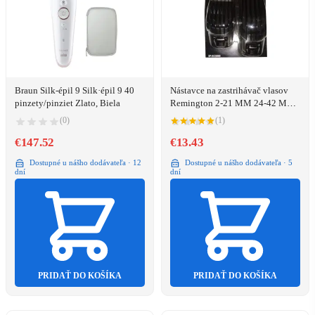
Braun Silk-épil 9 Silk·épil 9 40
Nástavce na zastrihávač vlasov
pinzety/pinziet Zlato, Biela
Remington 2-21 MM 24-42 MM
SP-HC5000
(0)
(1)
€147.52
€13.43
Dostupné u nášho dodávateľa · 12
Dostupné u nášho dodávateľa · 5
dní
dní
PRIDAŤ DO KOŠÍKA
PRIDAŤ DO KOŠÍKA