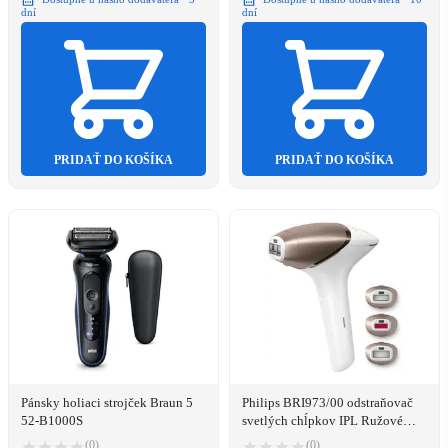
dní
dní
PRIDAŤ DO KOŠÍKA
PRIDAŤ DO KOŠÍKA
Pánsky holiaci strojček Braun 5
Philips BRI973/00 odstraňovač
52-B1000S
svetlých chĺpkov IPL Ružové
zlato, Biela
(0)
(0)