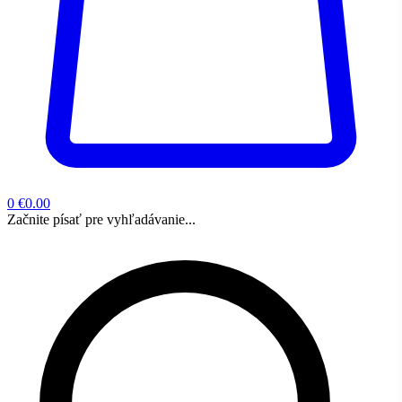
0
€0.00
Začnite písať pre vyhľadávanie...