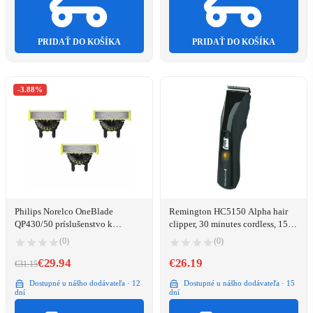
PRIDAŤ DO KOŠÍKA
PRIDAŤ DO KOŠÍKA
-3.88%
Philips Norelco OneBlade
Remington HC5150 Alpha hair
QP430/50 príslušenstvo k
clipper, 30 minutes cordless, 15
holiacim strojčekom Holiaca
settings
(0)
(0)
čepeľ
€29.94
€26.19
€31.15
Dostupné u nášho dodávateľa · 12
Dostupné u nášho dodávateľa · 15
dní
dní