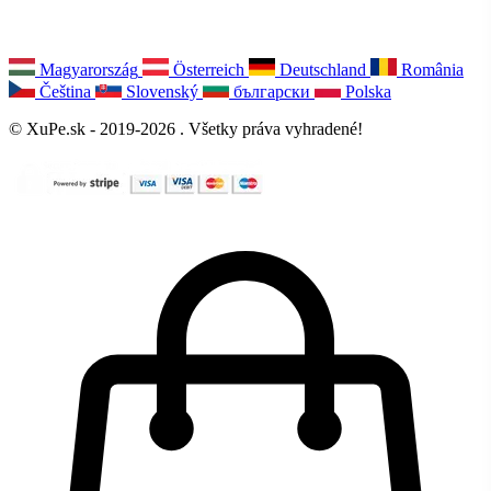
Magyarország
Österreich
Deutschland
România
Čeština
Slovenský
български
Polska
© XuPe.sk - 2019-2026 . Všetky práva vyhradené!