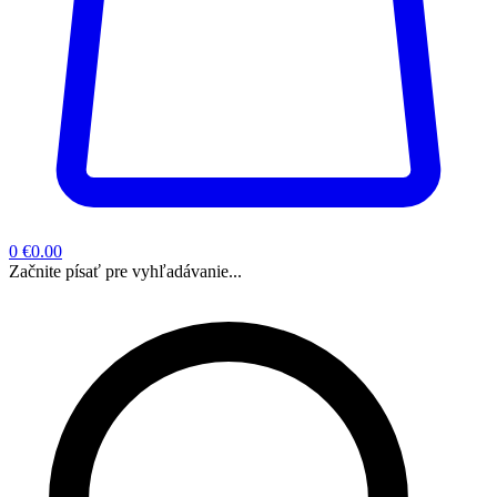
0
€0.00
Začnite písať pre vyhľadávanie...