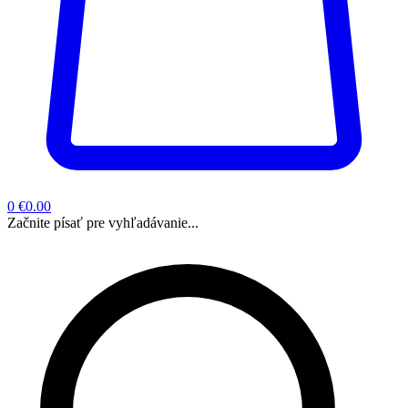
0
€0.00
Začnite písať pre vyhľadávanie...