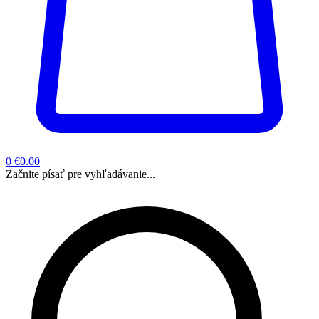
0
€0.00
Začnite písať pre vyhľadávanie...