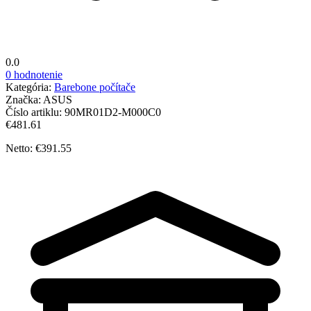
0.0
0 hodnotenie
Kategória:
Barebone počítače
Značka:
ASUS
Číslo artiklu:
90MR01D2-M000C0
€481.61
Netto: €391.55