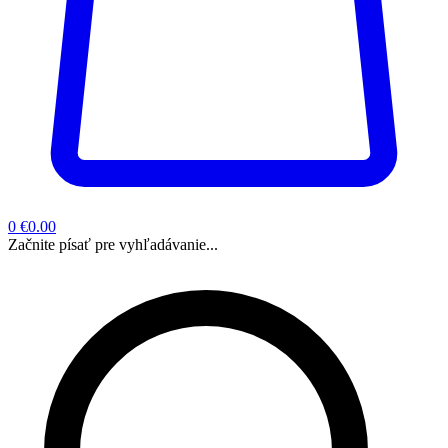
0
€0.00
Začnite písať pre vyhľadávanie...