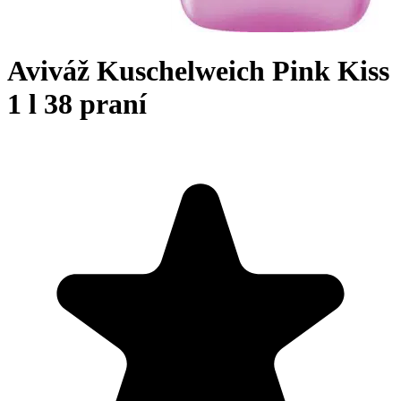
Aviváž Kuschelweich Pink Kiss
1 l 38 praní