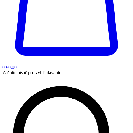
0
€0.00
Začnite písať pre vyhľadávanie...