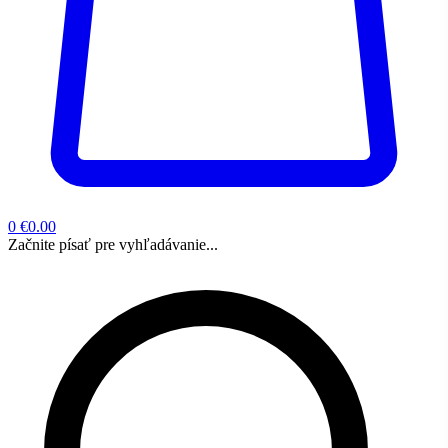
0
€0.00
Začnite písať pre vyhľadávanie...