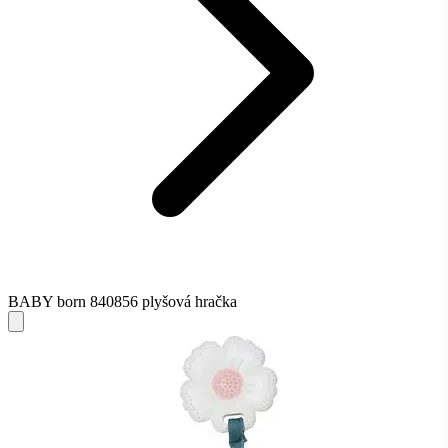
BABY born 840856 plyšová hračka