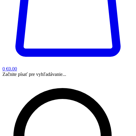
0
€0.00
Začnite písať pre vyhľadávanie...