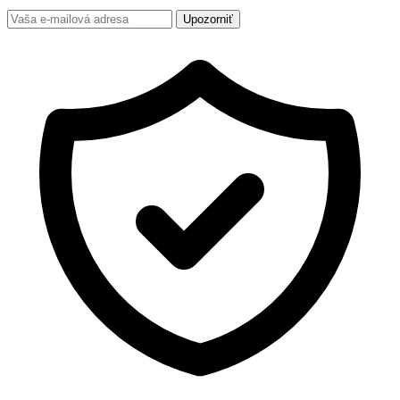
Upozorniť