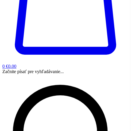
0
€0.00
Začnite písať pre vyhľadávanie...