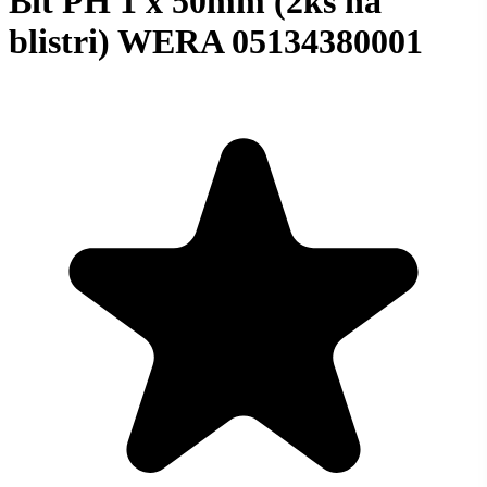
Bit PH 1 x 50mm (2ks na
blistri) WERA 05134380001