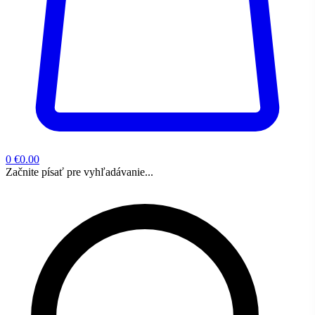
0
€0.00
Začnite písať pre vyhľadávanie...