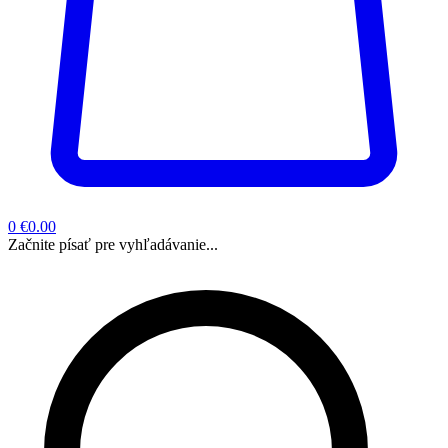
0
€0.00
Začnite písať pre vyhľadávanie...