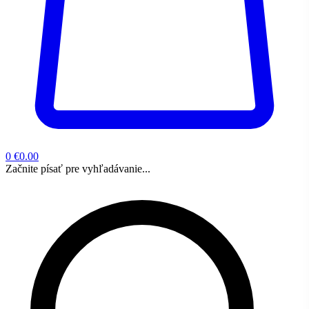
0
€0.00
Začnite písať pre vyhľadávanie...