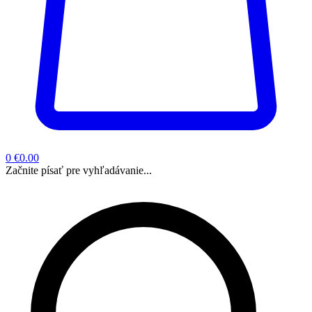
0
€0.00
Začnite písať pre vyhľadávanie...