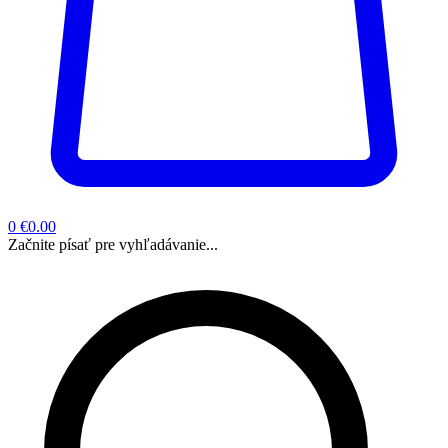
0
€0.00
Začnite písať pre vyhľadávanie...