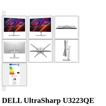
DELL UltraSharp U3223QE