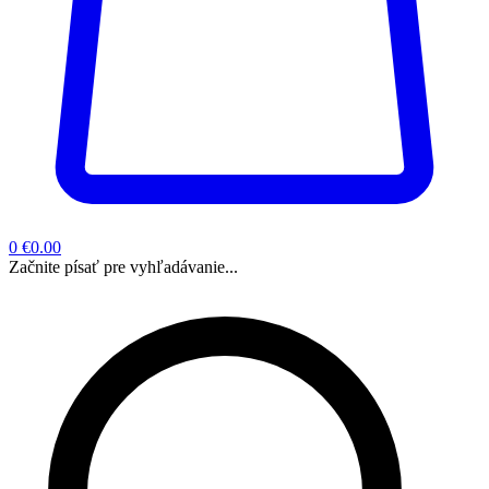
0
€0.00
Začnite písať pre vyhľadávanie...