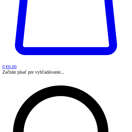
0
€0.00
Začnite písať pre vyhľadávanie...