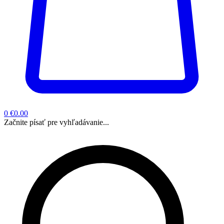
0
€0.00
Začnite písať pre vyhľadávanie...