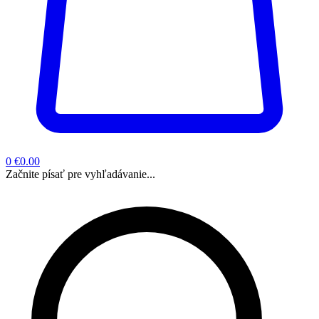
0
€0.00
Začnite písať pre vyhľadávanie...