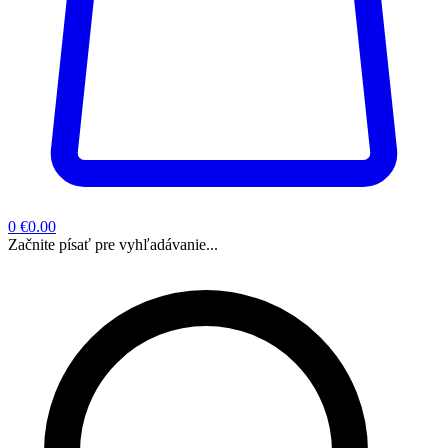
0
€0.00
Začnite písať pre vyhľadávanie...