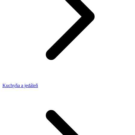
Kuchyňa a jedáleň