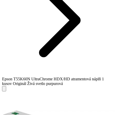
Epson T55K60N UltraChrome HDX/HD atramentová náplň 1
kusov Originál Živá svetlo purpurová