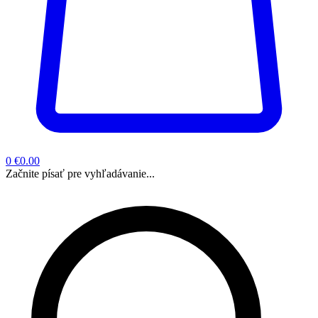
0
€0.00
Začnite písať pre vyhľadávanie...