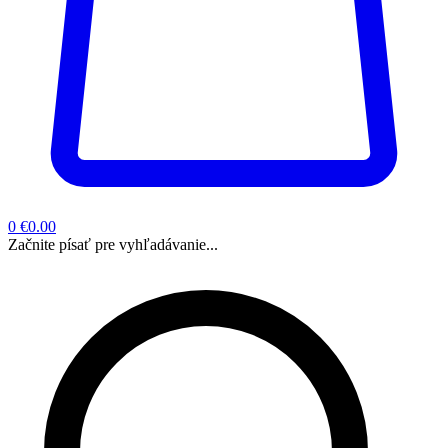
0
€0.00
Začnite písať pre vyhľadávanie...