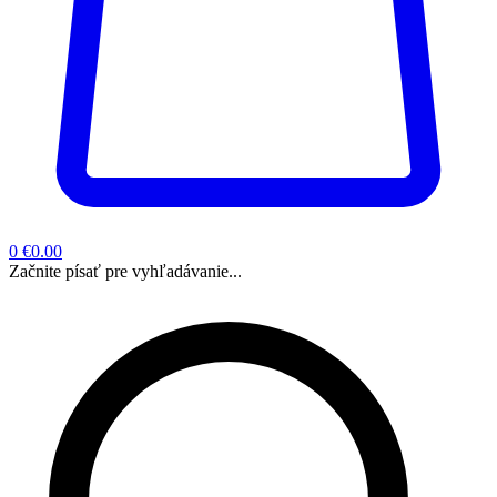
0
€0.00
Začnite písať pre vyhľadávanie...