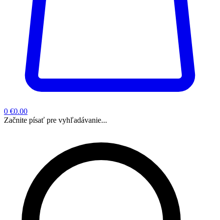
0
€0.00
Začnite písať pre vyhľadávanie...