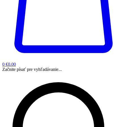
0
€0.00
Začnite písať pre vyhľadávanie...