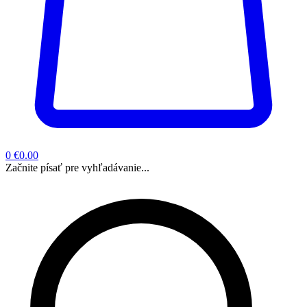
0
€0.00
Začnite písať pre vyhľadávanie...