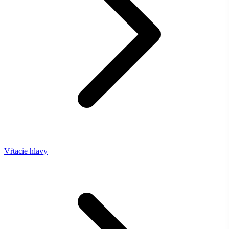
Vŕtacie hlavy