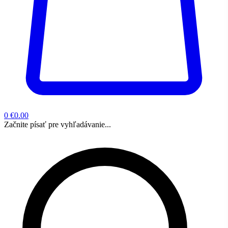
0
€0.00
Začnite písať pre vyhľadávanie...