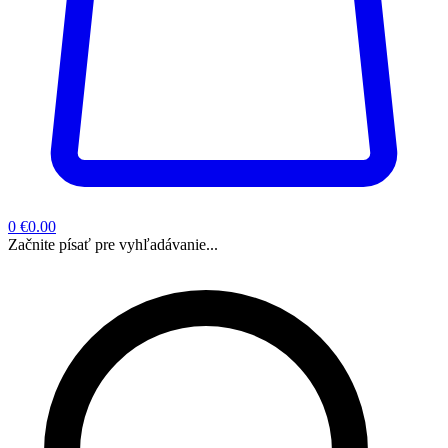
0
€0.00
Začnite písať pre vyhľadávanie...