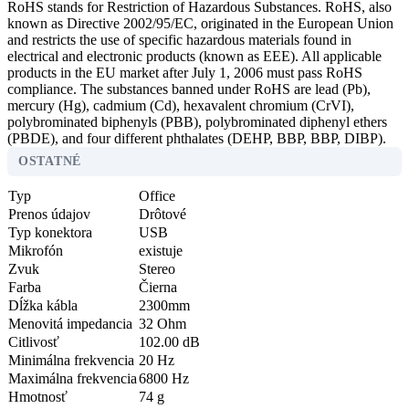
RoHS stands for Restriction of Hazardous Substances. RoHS, also
known as Directive 2002/95/EC, originated in the European Union
and restricts the use of specific hazardous materials found in
electrical and electronic products (known as EEE). All applicable
products in the EU market after July 1, 2006 must pass RoHS
compliance. The substances banned under RoHS are lead (Pb),
mercury (Hg), cadmium (Cd), hexavalent chromium (CrVI),
polybrominated biphenyls (PBB), polybrominated diphenyl ethers
(PBDE), and four different phthalates (DEHP, BBP, BBP, DIBP).
OSTATNÉ
Typ
Office
Prenos údajov
Drôtové
Typ konektora
USB
Mikrofón
existuje
Zvuk
Stereo
Farba
Čierna
Dĺžka kábla
2300mm
Menovitá impedancia
32 Ohm
Citlivosť
102.00 dB
Minimálna frekvencia
20 Hz
Maximálna frekvencia
6800 Hz
Hmotnosť
74 g