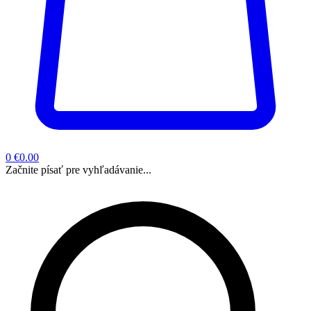
0
€0.00
Začnite písať pre vyhľadávanie...