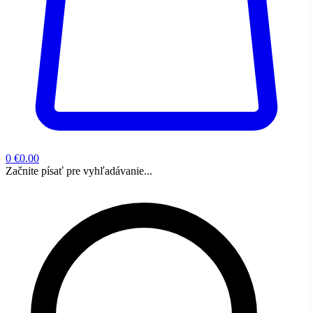
0
€0.00
Začnite písať pre vyhľadávanie...