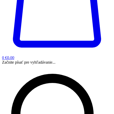
0
€0.00
Začnite písať pre vyhľadávanie...