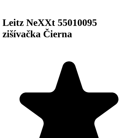
Leitz NeXXt 55010095
zišívačka Čierna