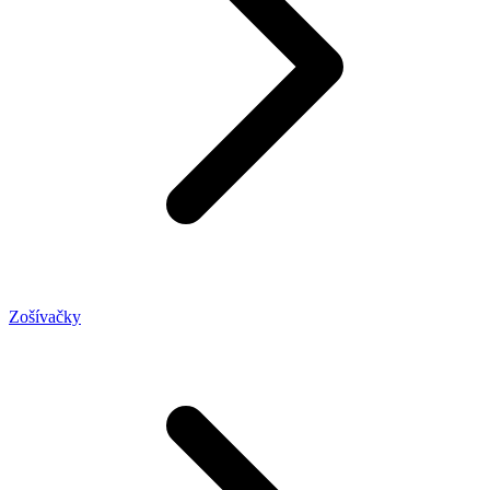
Zošívačky