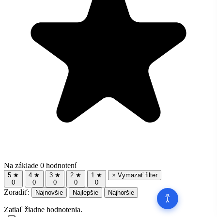
Na základe 0 hodnotení
5 ★
4 ★
3 ★
2 ★
1 ★
× Vymazať filter
0
0
0
0
0
Zoradiť:
Najnovšie
Najlepšie
Najhoršie
Zatiaľ žiadne hodnotenia.