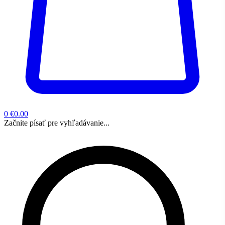
0
€0.00
Začnite písať pre vyhľadávanie...