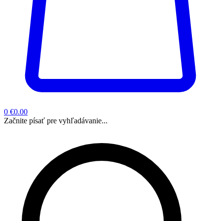
0
€0.00
Začnite písať pre vyhľadávanie...