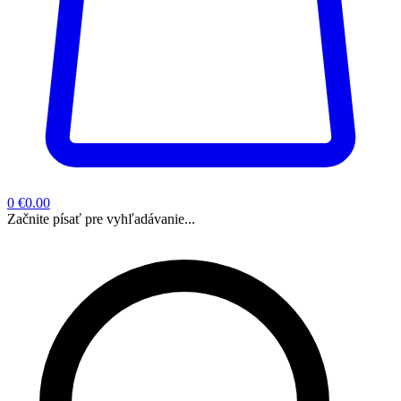
0
€0.00
Začnite písať pre vyhľadávanie...