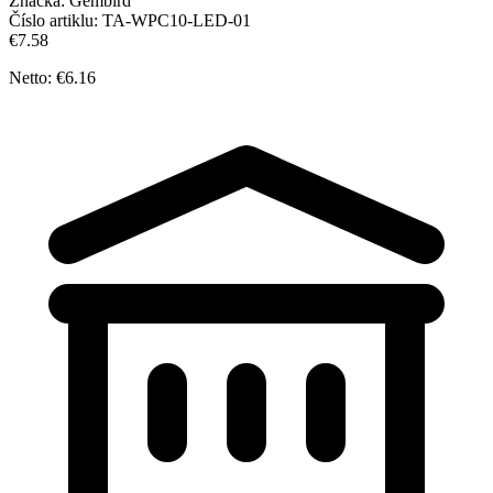
Značka:
Gembird
Číslo artiklu:
TA-WPC10-LED-01
€7.58
Netto: €6.16