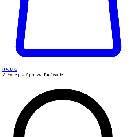
0
€0.00
Začnite písať pre vyhľadávanie...