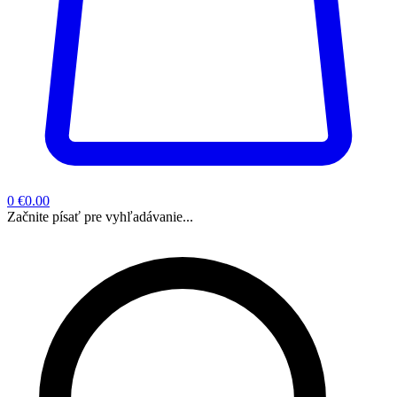
0
€0.00
Začnite písať pre vyhľadávanie...