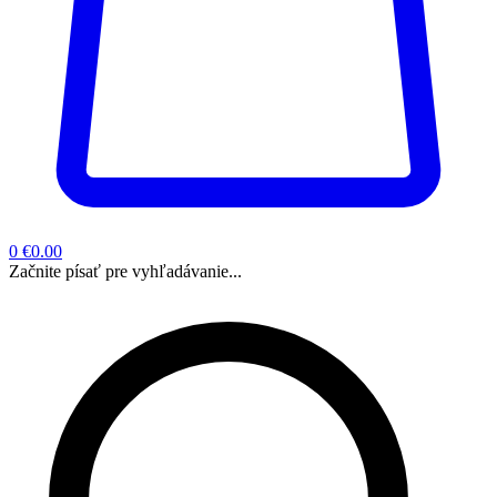
0
€0.00
Začnite písať pre vyhľadávanie...