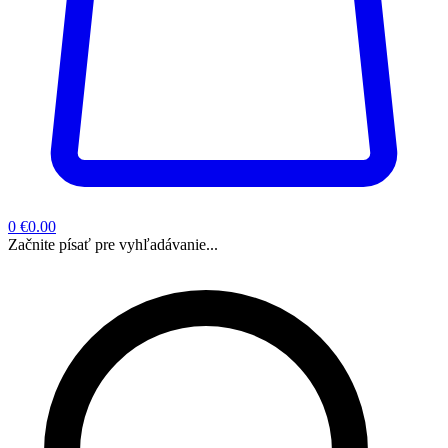
0
€0.00
Začnite písať pre vyhľadávanie...