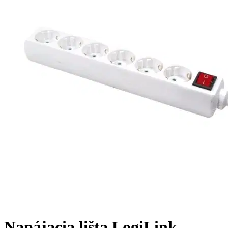
Napájacia lišta LogiLink