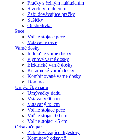
Práčky s čelným nakladaním
S vrchným plnením
Zabudovávajúce pračky
Sušičky
Odstredivka
Pece
Voľne stojace pece
Vstavacie pece
Varné dosky
Indukčné varné dosky
Plynové varné dosky
Elektrické varné dosky
Keramické varné dosky
Kombinované varné dosky
Domino
Umývačky riadu
Umývačky riadu
Vstavaný 60 cm
Vstavaný 45 cm
Voľne stojace pece
Voľne stojaci 60 cm
Voľne stojaci 45 cm
Odsávače pár
Zabudovávajúce digestory
Kominový odsávač