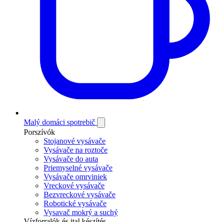
Malý domáci spotrebič
Porszívók
Stojanové vysávače
Vysávače na roztoče
Vysávače do auta
Priemyselné vysávače
Vysávače omrviniek
Vreckové vysávače
Bezvreckové vysávače
Robotické vysávače
Vysavač mokrý a suchý
Vízforralók és ital készítés