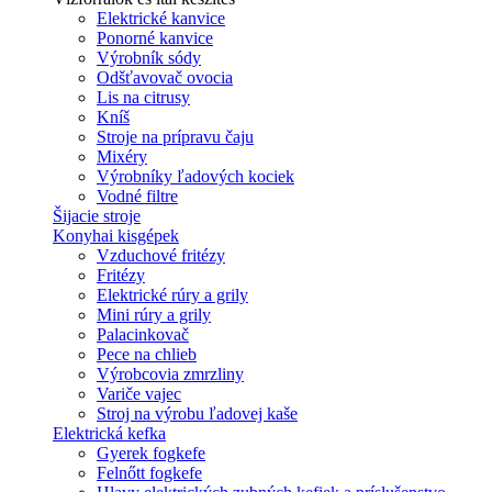
Elektrické kanvice
Ponorné kanvice
Výrobník sódy
Odšťavovač ovocia
Lis na citrusy
Kníš
Stroje na prípravu čaju
Mixéry
Výrobníky ľadových kociek
Vodné filtre
Šijacie stroje
Konyhai kisgépek
Vzduchové fritézy
Fritézy
Elektrické rúry a grily
Mini rúry a grily
Palacinkovač
Pece na chlieb
Výrobcovia zmrzliny
Variče vajec
Stroj na výrobu ľadovej kaše
Elektrická kefka
Gyerek fogkefe
Felnőtt fogkefe