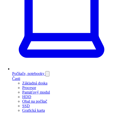
Počítače, notebooky
Časti
Základná doska
Procesor
Pamäťový modul
HDD
Obal na počítač
SSD
Grafická karta