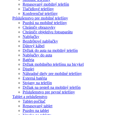
Repasovaný mobilný telefón
Tlačidlové telefóny
Konferenčné telefóny
Príslušenstvo pre mobilné telefóny
Puzdrá na mobilné telefóny
Chrániče obrazovky
Chrániče objektívu fotoaparátu
Nabíjačky
Bezdrôtové nabíjačky
Dátový kábel
Držiak do auta na mobilný telefón
Nabíjačky do auta
Batéria
Držiak mobilného telefónu na bicykel
Displej
Náhradné diely pre mobilné telefóny
Externá batéria
Stojany na telefón
Držiak na prsteň na mobilný telefón
Príslušenstvo pre pevné telefóny
Tablet a príslušenstvo
Tablet-počítač
Repasovaný tablet
Puzdro na tablet