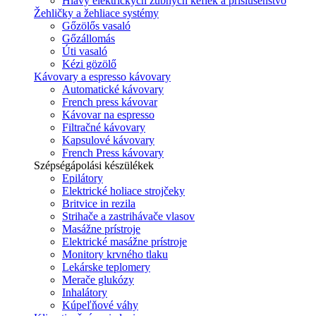
Hlavy elektrických zubných kefiek a príslušenstvo
Žehličky a žehliace systémy
Gőzölős vasaló
Gőzállomás
Úti vasaló
Kézi gözölő
Kávovary a espresso kávovary
Automatické kávovary
French press kávovar
Kávovar na espresso
Filtračné kávovary
Kapsulové kávovary
French Press kávovary
Szépségápolási készülékek
Epilátory
Elektrické holiace strojčeky
Britvice in rezila
Strihače a zastrihávače vlasov
Masážne prístroje
Elektrické masážne prístroje
Monitory krvného tlaku
Lekárske teplomery
Merače glukózy
Inhalátory
Kúpeľňové váhy