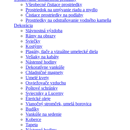
Všeobecné čistiace prostriedky
Prostriedok na umývanie riadu a mydlo
Čistiace prostriedky na podlahy
Prostriedky na odstraňovanie vodného kameňa
Dekorácia
Slávnostná výzdoba
Rámy na obrazy
Sviečky
Kostýmy
Plagáty, tlače a vizuálne umelecké diela
Vešiaky na kabáty
Nástenné hodiny
Dekoratívne vankúše
Chladničné magnety
Umelé kvety
Osviežovače vzduchu
Poštové schránky
Sviecniky a Lucerny
Éterické oleje
Vianočný stromček, umelá borovica
Budíky
Vankúše na sedenie
Koberce
Tapeta
Nástenné hodiny