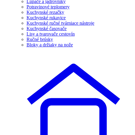
Lúpače a jadrovníky
Potravinové teplomery
Kuchynské rezačky
Kuchynské rukavice
Kuchynské ručné tvárniace nástroje
Kuchynské časovače
Lisy a tvarovače cestovín
Ručné brúsky
Bloky a držiaky na nože