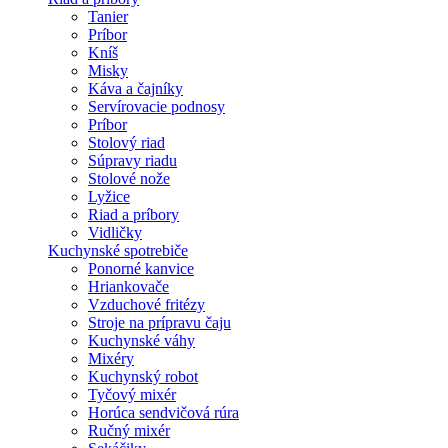
Tanier
Príbor
Kníš
Misky
Káva a čajníky
Servírovacie podnosy
Príbor
Stolový riad
Súpravy riadu
Stolové nože
Lyžice
Riad a príbory
Vidličky
Kuchynské spotrebiče
Ponorné kanvice
Hriankovače
Vzduchové fritézy
Stroje na prípravu čaju
Kuchynské váhy
Mixéry
Kuchynský robot
Tyčový mixér
Horúca sendvičová rúra
Ručný mixér