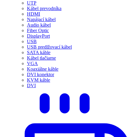
UTP
Kábel prevodníka
HDMI
Napájací kábel
Audio kábel
Fiber Optic
DisplayPort
USB
USB predlžovací kábel
SATA káble
Kábel tlačiarne
VGA
Koaxiálne káble
DVI konektor
KVM káble
DVI