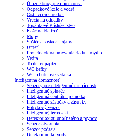
Úložné boxy pre domácnosť
Odpadkové koše a vedrá
Čistiaci prostriedok
Vrecia na odpadky
Topánkové Príslušenstvo
Koše na bielizeň
Mopy
Sušiče a sušiace stojany
Utrieť
Prostriedok na umývanie riadu a mydlo
Vedrá
Toaletný papier
WC kefky
WC a bidetové sedátka
Inteligentná domácnosť
Senzory pre inteligentné domácnosti
Inteligentné spínače
Inteligentná centrálna jednotka
Inteligentné zástrčky a zásuvky
Pohybový senzor
Inteligentný termostat
Detektor oxidu uhoľnatého a plynov
Senzor otvorenia
Senzor počasia
Detektor úniku vody