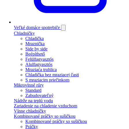
Veľké domáce spotrebiče
Chladničky
Chladička
Mraznička
Side by side
Beépíthető
Felülfagyasztós
Alulfagyasztós
Mraziaća truhlica
Chladička bez mraziacej časti
S mraziacim priečinkom
Mikrovlnné rúry
Standard
Zabudovateľný
Nádrže na teplú vodu
Zariadenie na chladenie vzduchom
Vínne chladničky
Kombinované práčky so sušičkou
Kombinované práčky so sušičkou
Práčky