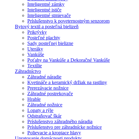
Inteligentné zámky
Inteligentné ističe
Inteligentné stmievače
Príslušenstvo k poveternostným senzorom
Bytový textil a posteľná bielizeň
Prikrývky
Posteľné plachty
Sady posteľnej bielizne
Uteráky
Vankúše
Poťahy na Vankúše a Dekoračné Vankúše
Textílie
Záhradníctvo
Záhradné náradie
Kvetináče a keramický držiak na rastliny
Prerezávacie nožnice
Záhradné postrekovače
Hrable
Záhradné nožnice
Lopaty a rýle
Odstraňovač škár
Príslušenstvo záhradného náradia
Príslušenstvo pre záhradnícke nožnice
Polievacie a kropiace hlavy
Upratovanie domácnosti produkty