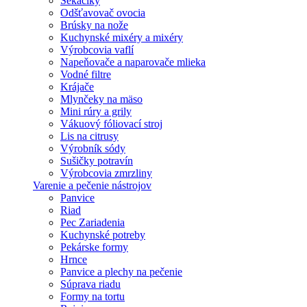
Sekáčiky
Odšťavovač ovocia
Brúsky na nože
Kuchynské mixéry a mixéry
Výrobcovia vaflí
Napeňovače a naparovače mlieka
Vodné filtre
Krájače
Mlynčeky na mäso
Mini rúry a grily
Vákuový fóliovací stroj
Lis na citrusy
Výrobník sódy
Sušičky potravín
Výrobcovia zmrzliny
Varenie a pečenie nástrojov
Panvice
Riad
Pec Zariadenia
Kuchynské potreby
Pekárske formy
Hrnce
Panvice a plechy na pečenie
Súprava riadu
Formy na tortu