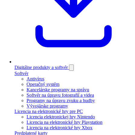
Digitálne produkty a softvér
Softvér
Antivírus
Operačný systém
Kancelárske programy na správu
Softvér na úpravu fotografií a videa
Programy na úpravu zvuku a hudby
Vývojárske programy
Licencia na elektronické hry pre PC
Licencia elektronickej hry Nintendo
Licencia na elektronické hry Playstation
Licencia na elektronické hry Xbox
Predplatené karty