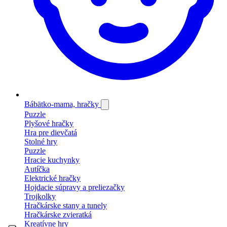
Bábätko-mama, hračky
Puzzle
Plyšové hračky
Hra pre dievčatá
Stolné hry
Puzzle
Hracie kuchynky
Autíčka
Elektrické hračky
Hojdacie súpravy a preliezačky
Trojkolky
Hračkárske stany a tunely
Hračkárske zvieratká
Kreatívne hry