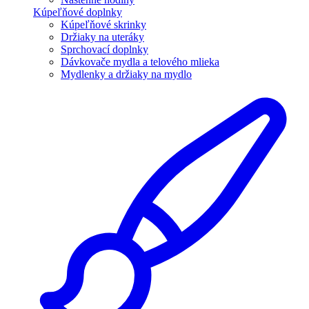
Kúpeľňové doplnky
Kúpeľňové skrinky
Držiaky na uteráky
Sprchovací doplnky
Dávkovače mydla a telového mlieka
Mydlenky a držiaky na mydlo