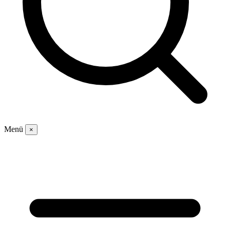
Menü
×