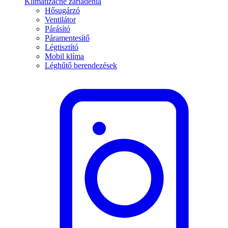
Klimatizačné zariadenia
Hősugárzó
Ventilátor
Párásító
Páramentesítő
Légtisztító
Mobil klíma
Léghűtő berendezések