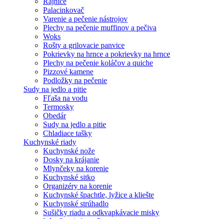
Rajnice
Palacinkovač
Varenie a pečenie nástrojov
Plechy na pečenie muffinov a pečiva
Woks
Rošty a grilovacie panvice
Pokrievky na hrnce a pokrievky na hrnce
Plechy na pečenie koláčov a quiche
Pizzové kamene
Podložky na pečenie
Sudy na jedlo a pitie
Fľaša na vodu
Termosky
Obedár
Sudy na jedlo a pitie
Chladiace tašky
Kuchynské riady
Kuchynské nože
Dosky na krájanie
Mlynčeky na korenie
Kuchynské sitko
Organizéry na korenie
Kuchynské špachtle, lyžice a kliešte
Kuchynské strúhadlo
Sušičky riadu a odkvapkávacie misky