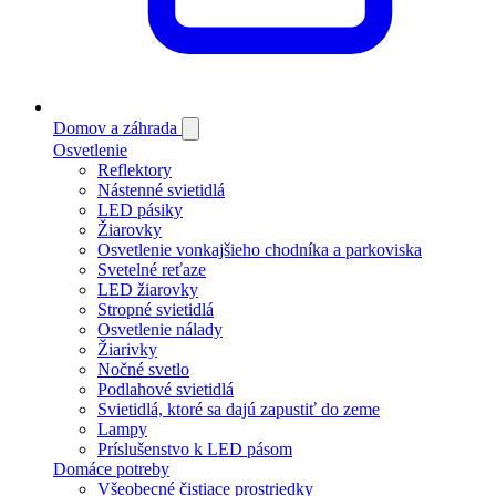
Domov a záhrada
Osvetlenie
Reflektory
Nástenné svietidlá
LED pásiky
Žiarovky
Osvetlenie vonkajšieho chodníka a parkoviska
Svetelné reťaze
LED žiarovky
Stropné svietidlá
Osvetlenie nálady
Žiarivky
Nočné svetlo
Podlahové svietidlá
Svietidlá, ktoré sa dajú zapustiť do zeme
Lampy
Príslušenstvo k LED pásom
Domáce potreby
Všeobecné čistiace prostriedky