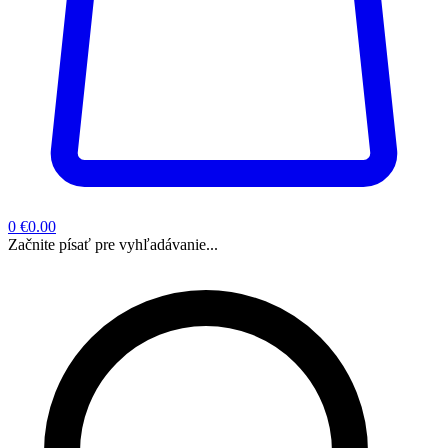
0
€0.00
Začnite písať pre vyhľadávanie...