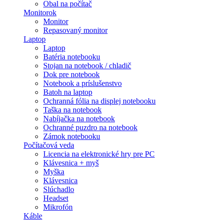
Obal na počítač
Monitorok
Monitor
Repasovaný monitor
Laptop
Laptop
Batéria notebooku
Stojan na notebook / chladič
Dok pre notebook
Notebook a príslušenstvo
Batoh na laptop
Ochranná fólia na displej notebooku
Taška na notebook
Nabíjačka na notebook
Ochranné puzdro na notebook
Zámok notebooku
Počítačová veda
Licencia na elektronické hry pre PC
Klávesnica + myš
Myška
Klávesnica
Slúchadlo
Headset
Mikrofón
Káble