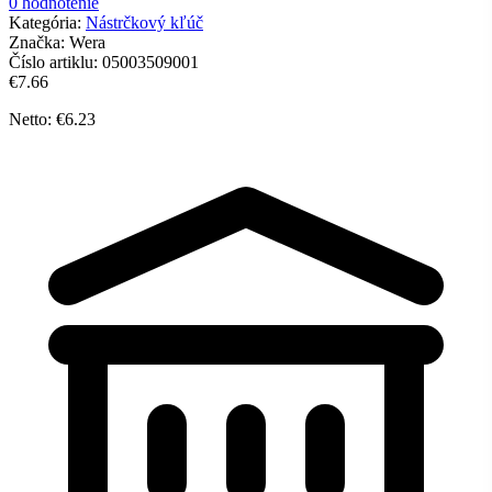
0 hodnotenie
Kategória:
Nástrčkový kľúč
Značka:
Wera
Číslo artiklu:
05003509001
€7.66
Netto: €6.23