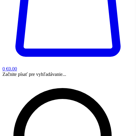
0
€0.00
Začnite písať pre vyhľadávanie...