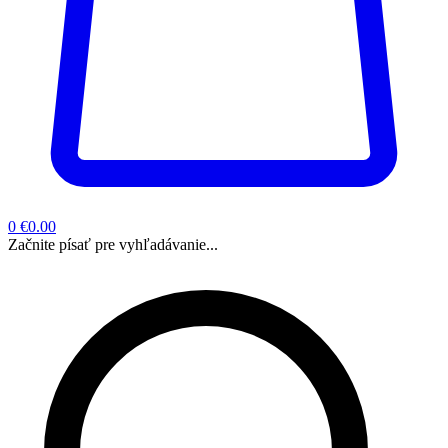
0
€0.00
Začnite písať pre vyhľadávanie...