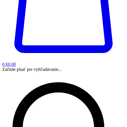
0
€0.00
Začnite písať pre vyhľadávanie...