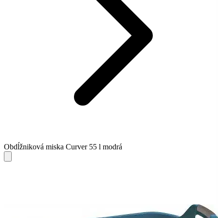
Obdĺžniková miska Curver 55 l modrá