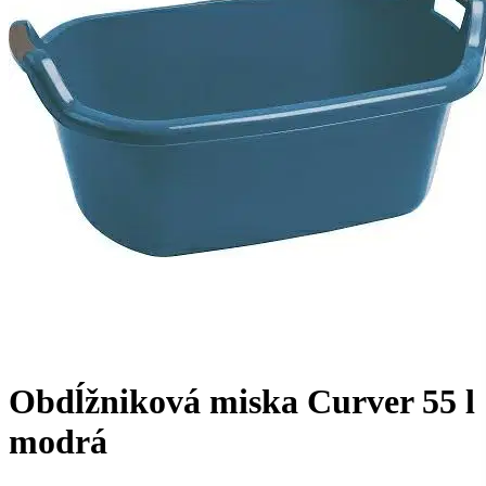
Obdĺžniková miska Curver 55 l
modrá