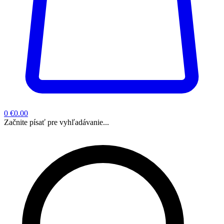
0
€0.00
Začnite písať pre vyhľadávanie...