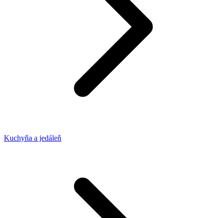
Kuchyňa a jedáleň