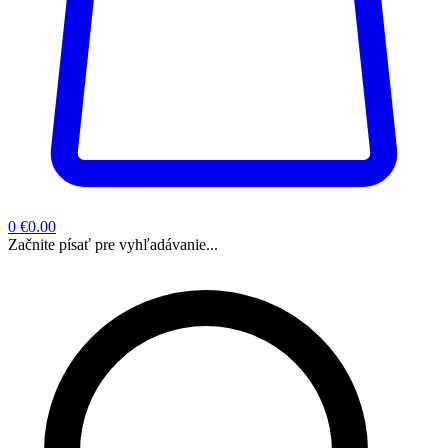
0
€0.00
Začnite písať pre vyhľadávanie...