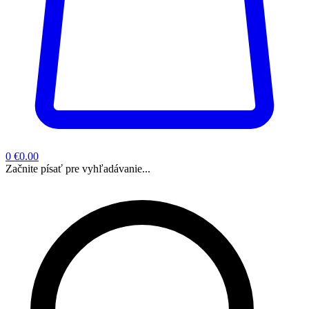
0
€0.00
Začnite písať pre vyhľadávanie...