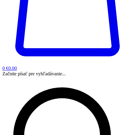
0
€0.00
Začnite písať pre vyhľadávanie...