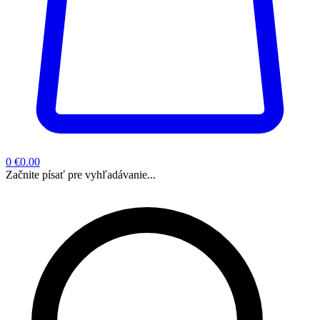
0
€0.00
Začnite písať pre vyhľadávanie...