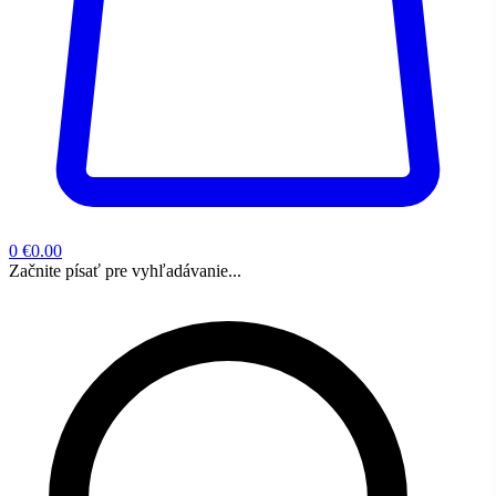
0
€0.00
Začnite písať pre vyhľadávanie...