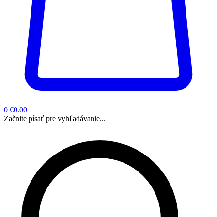
0
€0.00
Začnite písať pre vyhľadávanie...