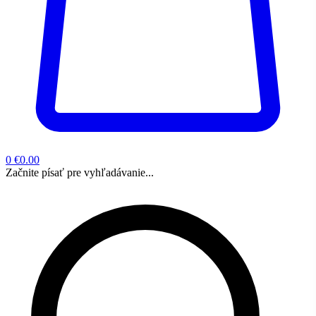
0
€0.00
Začnite písať pre vyhľadávanie...